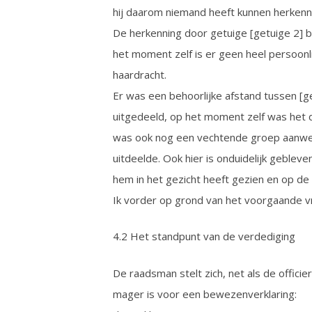
hij daarom niemand heeft kunnen herkenn
De herkenning door getuige [getuige 2] b
het moment zelf is er geen heel persoonl
haardracht.
Er was een behoorlijke afstand tussen [get
uitgedeeld, op het moment zelf was het d
was ook nog een vechtende groep aanwezig
uitdeelde. Ook hier is onduidelijk geblev
hem in het gezicht heeft gezien en op de 
Ik vorder op grond van het voorgaande vr
4.2 Het standpunt van de verdediging
De raadsman stelt zich, net als de offici
mager is voor een bewezenverklaring: