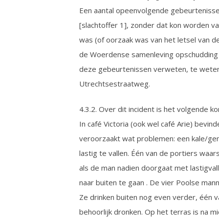
Een aantal opeenvolgende gebeurtenissen 
[slachtoffer 1], zonder dat kon worden 
was (of oorzaak was van het letsel van d
de Woerdense samenleving opschudding v
deze gebeurtenissen verweten, te weten 
Utrechtsestraatweg.
4.3.2. Over dit incident is het volgende k
In café Victoria (ook wel café Arie) bevin
veroorzaakt wat problemen: een kale/gemil
lastig te vallen. Één van de portiers wa
als de man nadien doorgaat met lastigval
naar buiten te gaan . De vier Poolse mann
Ze drinken buiten nog even verder, één van
behoorlijk dronken. Op het terras is na m