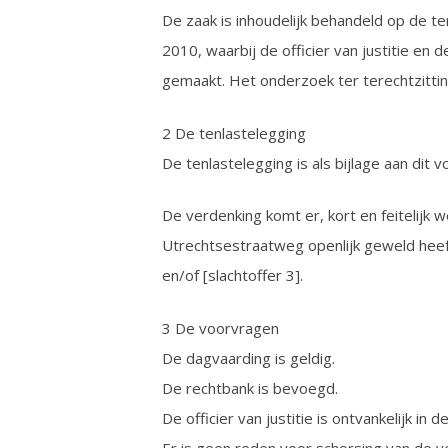
De zaak is inhoudelijk behandeld op de t
2010, waarbij de officier van justitie e
gemaakt. Het onderzoek ter terechtzittin
2 De tenlastelegging
De tenlastelegging is als bijlage aan dit v
De verdenking komt er, kort en feitelijk
Utrechtsestraatweg openlijk geweld heeft
en/of [slachtoffer 3].
3 De voorvragen
De dagvaarding is geldig.
De rechtbank is bevoegd.
De officier van justitie is ontvankelijk in d
Er is geen reden voor schorsing van de v