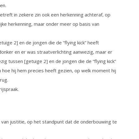
en.
etreft in zekere zin ook een herkenning achteraf, op
ijke herkenning, maar onder meer op basis van
uige 2] en de jongen die de “flying kick” heeft
onker en er was straatverlichting aanwezig, maar er
 tussen [getuige 2] en de jongen die de “flying kick”
en hoe hij hem precies heeft gezien, op welk moment hij
rug.
ijspraak.
er van justitie, op het standpunt dat de onderbouwing te