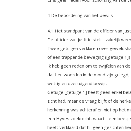
4 De beoordeling van het bewijs
4.1 Het standpunt van de officier van just
De officier van justitie stelt –zakelijk w
Twee getuigen verklaren over geweldsha
of een trappende beweging ([getuige 1]) da
Ik heb geen reden om te twijfelen aan d
dat hen woorden in de mond zijn gelegd, 
wettig en overtuigend bewijs.
Getuige [getuige 1] heeft geen enkel belan
zicht had, maar de vraag blijft of de her
herkenning was achteraf en niet op het m
een Hyves zoektocht, waarbij een beetje v
heeft verklaard dat hij geen gezichten h