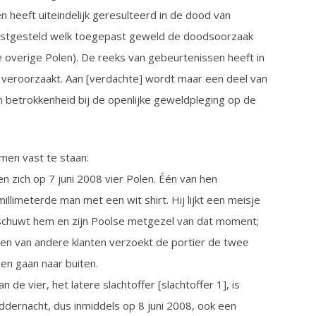
heeft uiteindelijk geresulteerd in de dood van
vastgesteld welk toegepast geweld de doodsoorzaak
e overige Polen). De reeks van gebeurtenissen heeft in
eroorzaakt. Aan [verdachte] wordt maar een deel van
betrokkenheid bij de openlijke geweldpleging op de
omen vast te staan:
den zich op 7 juni 2008 vier Polen. Één van hen
limeterde man met een wit shirt. Hij lijkt een meisje
arschuwt hem en zijn Poolse metgezel van dat moment;
len van andere klanten verzoekt de portier de twee
en gaan naar buiten.
 de vier, het latere slachtoffer [slachtoffer 1], is
iddernacht, dus inmiddels op 8 juni 2008, ook een