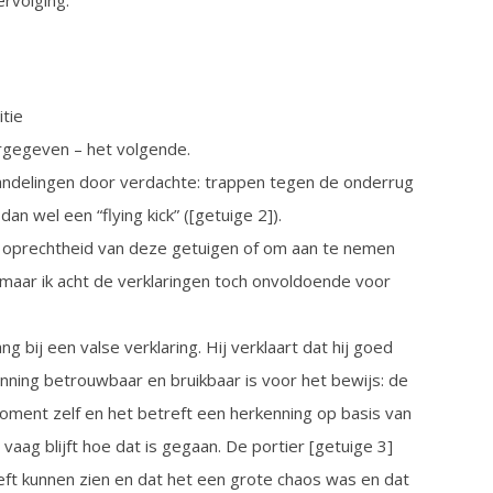
itie
eergegeven – het volgende.
ndelingen door verdachte: trappen tegen de onderrug
n wel een “flying kick” ([getuige 2]).
e oprechtheid van deze getuigen of om aan te nemen
maar ik acht de verklaringen toch onvoldoende voor
g bij een valse verklaring. Hij verklaart dat hij goed
kenning betrouwbaar en bruikbaar is voor het bewijs: de
oment zelf en het betreft een herkenning op basis van
aag blijft hoe dat is gegaan. De portier [getuige 3]
eeft kunnen zien en dat het een grote chaos was en dat