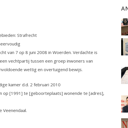
A
bieden: Strafrecht
meervoudig
cht van 7 op 8 juni 2008 in Woerden. Verdachte is
j een vechtpartij tussen een groep inwoners van
voldoende wettig en overtuigend bewijs.
ige kamer d.d. 2 februari 2010
en op [1991] te [geboorteplaats] wonende te [adres],
te Veenendaal.