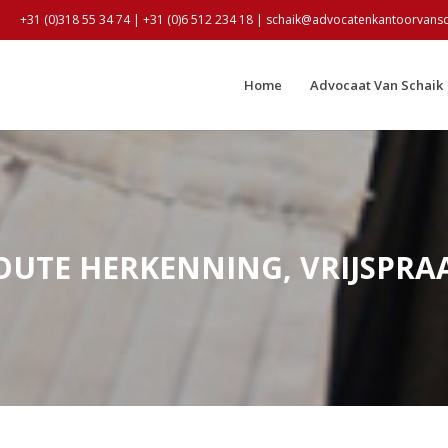
+31 (0)318 55 34 74 | +31 (0)6 512 234 18 | schaik@advocatenkantoorvanscha
Home
Advocaat Van Schaik
OUTE HERKENNING, VRIJSPRA