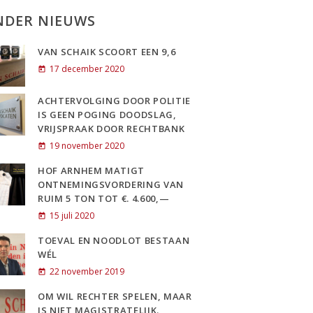
NDER NIEUWS
VAN SCHAIK SCOORT EEN 9,6
17 december 2020
today
ACHTERVOLGING DOOR POLITIE
IS GEEN POGING DOODSLAG,
VRIJSPRAAK DOOR RECHTBANK
19 november 2020
today
HOF ARNHEM MATIGT
ONTNEMINGSVORDERING VAN
RUIM 5 TON TOT €. 4.600,—
15 juli 2020
today
TOEVAL EN NOODLOT BESTAAN
WÉL
22 november 2019
today
OM WIL RECHTER SPELEN, MAAR
IS NIET MAGISTRATELIJK.