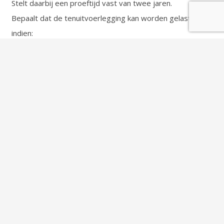
Stelt daarbij een proeftijd vast van twee jaren.
Bepaalt dat de tenuitvoerlegging kan worden gelast
indien:
– de veroordeelde zich voor het einde van de proeftijd
aan een strafbaar feit schuldig maakt.
Veroordeelt de verdachte voorts tot een TAAKSTRAF,
bestaande deze straf uit:
een werkstraf voor de duur van 160 UREN, te vervangen
door hechtenis voor de duur van 80 DAGEN indien de
veroordeelde deze straf niet naar behoren verricht.
Beveelt dat de tijd die de veroordeelde voor de
tenuitvoerlegging van deze uitspraak in verzekering en in
voorlopige hechtenis heeft doorgebracht bij de uitvoering
van de werkstraf geheel in mindering zal worden gebracht