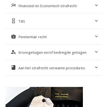
multiline_chart
Financieel en Economisch strafrecht
hourglass_empty
TBS
business_center
Penitentiair recht
person_search
Kroongetuigen en/of bedreigde getuigen
book
Aan het strafrecht verwante procedures