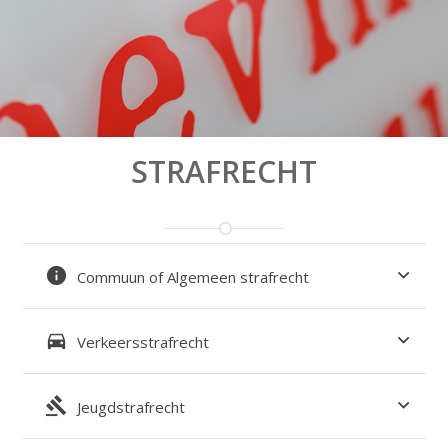
STRAFRECHT
info
Commuun of Algemeen strafrecht
directions_car
Verkeersstrafrecht
gavel
Jeugdstrafrecht