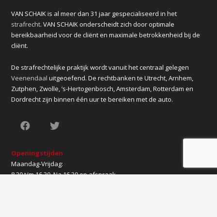
VAN SCHAIK is al meer dan 31 jaar gespecialiseerd in het
strafrecht
. VAN SCHAIK onderscheidt zich door optimale
bereikbaarheid voor de cliënt en maximale betrokkenheid bij de
cliënt.
De strafrechtelijke praktijk wordt vanuit het centraal gelegen
Veenendaal
uitgeoefend. De rechtbanken te Utrecht, Arnhem,
Zutphen, Zwolle, ’s-Hertogenbosch, Amsterdam, Rotterdam en
Dordrecht zijn binnen één uur te bereiken met de auto.
Openingstijden
Maandag-Vrijdag:
8.30 t/m 16.30. Na 16.30 op afspraak
Zaterdag en Zondag:
Op afspraak